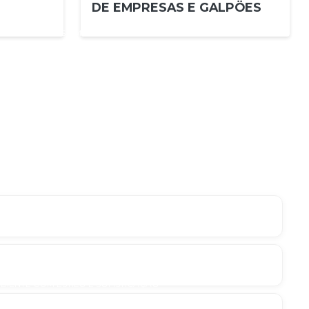
DE EMPRESAS E GALPÖES
CADO AOS SEUS AMBIENTES
 SUA DECORAÇÃO COM ESTILO
R A DECORAÇÃO DO SEU ESPAÇO
 ELEGÂNCIA E SOFISTICAÇÃO
IENTE COM ESTILO E SOFISTICAÇÃO