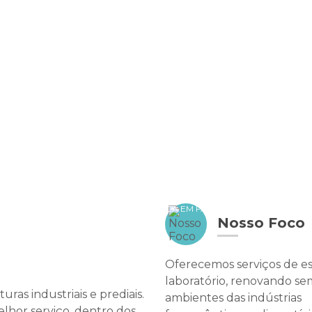
IAL DE PEÇAS
PINTURA INDUSTRIAL PISO EPÓXI
PINTURA PREDI
NTURA THERMICA E IMPERMEABILIZAÇÃO DE TELHADOS E COBERTURA 
 E CAIXA D'ÁGUA
REVESTIMENTO AUTONIVELANTE
APLICAÇÃO 
BENEFÍCIOS DA PINTURA ACRÍLICA EM FACHADAS PARA VALORI
Nosso Foco
Oferecemos serviços de es
BENEFÍCIOS DA PINTURA DE PISOS PARA AMBIENTES MODERNOS: COMO
laboratório, renovando se
as industriais e prediais.
ambientes das indústrias
elhor serviço, dentro dos