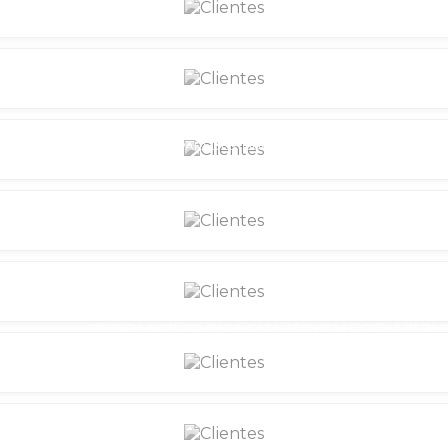
PAREDES RENOVADAS COM PINTURA ACRÍLICA: TÉCNICAS PRÁTICAS
PINTURA ACRÍLICA EM PAREDES: GUIA PRÁTICO PARA RENOVAR
PINTURA ACRÍLICA EM PAREDES: TÉCNICAS ESSENCIAIS E DICA
PINTURA ACRÍLICA PARA CASA: TÉCNICAS E IDEIAS PARA
NTURA ACRÍLICA PARA PAREDES: BENEFÍCIOS E TÉCNICAS ESSENCIAIS 