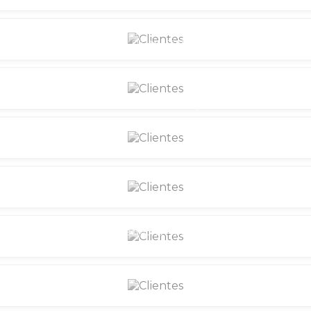
PINTURA ACRÍLICA: DICAS ESSENCIAIS E INSPIRAÇÕES PAR
PINTURA DE PISOS: DICAS E INSPIRAÇÕES PARA RENOVAR E V
SSENCIAIS PARA RENOVAR E VALORIZAR SEU ESPAÇO
PINTURA DE PI
PINTURA DE PISOS: TÉCNICAS PRÁTICAS E IDEIAS CRIATIVAS P
PINTURA DE PISOS: TRANSFORME E VALORIZE SEU AMBIE