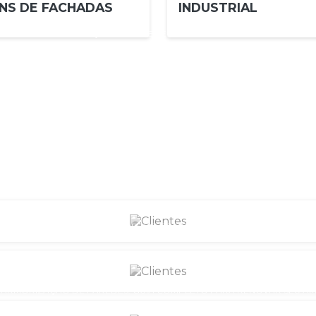
NS DE FACHADAS
INDUSTRIAL
MARMORIZAÇÃO DE PAREDE: DÊ ELEGÂNCIA E ESTILO SOFISTI
MARMORIZAÇÃO DE PAREDE: DICAS ESSENCIAIS PARA RENOVAR
MARMORIZAÇÃO DE PAREDE: TÉCNICAS PARA RENOVAR E VALORIZA
MARMORIZAÇÃO DE PAREDES: COMO RENOVAR SEU AMBIENTE COM
ARMORIZAÇÃO DE PAREDES: GUIA COMPLETO PARA RENOVAR SEU AMB