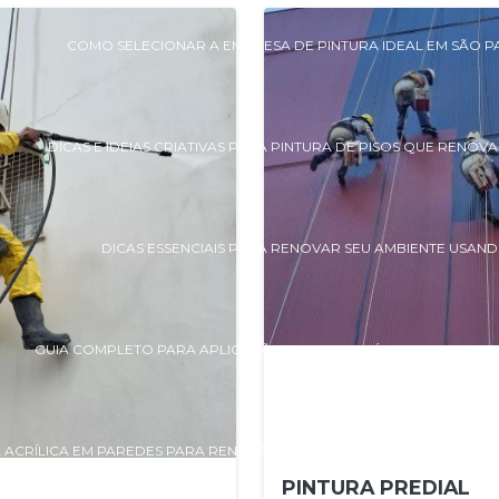
COMO SELECIONAR A EMPRESA DE PINTURA IDEAL EM SÃO 
DICAS E IDEIAS CRIATIVAS PARA PINTURA DE PISOS QUE RENO
DICAS ESSENCIAIS PARA RENOVAR SEU AMBIENTE USAND
GUIA COMPLETO PARA APLICAÇÃO DE TINTA EPÓXI EM AZULEJOS
A ACRÍLICA EM PAREDES PARA RENOVAR SUA CASA
GUIA PRÁTICO D
PINTURA PREDIAL