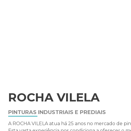
PINTURA INDUSTR
PINTURA PREDIAL SP
PI
RESERVATÓRIOS
ROCHA VILELA
PINTURAS INDUSTRIAIS E PREDIAIS
A ROCHA VILELA atua há 25 anos no mercado de pintur
Esta vasta experiência nos condiciona a oferecer o m