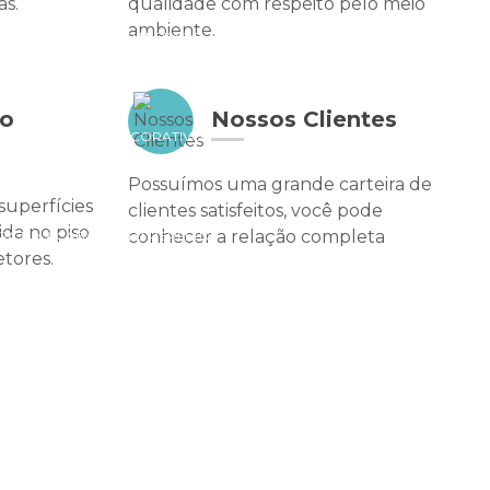
as.
qualidade com respeito pelo meio
ambiente.
TAR O VALOR DO SEU ESPAÇO
to
Nossos Clientes
R SEU AMBIENTE DECORATIVO
Possuímos uma grande carteira de
superfícies
clientes satisfeitos, você pode
da no piso
conhecer a relação completa
ARA UM ACABAMENTO PERFEITO
tores.
CIAIS PARA UM RESULTADO PROFISSIONAL
CAS PARA UM AMBIENTE ESTILOSO