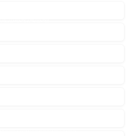
E VISUALMENTE ATRAENTES
VAS PARA UM VISUAL ÚNICO
PARA UM ESPAÇO VIVO E ATRAENTE
 SEUS AMBIENTES COM EFICIÊNCIA
MBIENTES COM DURABILIDADE E ESTILO