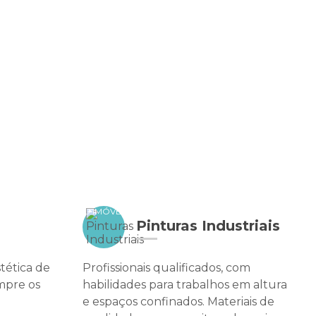
AL EM CONDOMÍNIO
PINTURA PREDIAL INDUSTRIAL
DE EMPRESAS E GALPÖES
PINTURAS DE PRÉDIOS FACHADAS
DE EPÓXI EM PAREDE: GUIA PRÁTICO E COMPLETO
ZAR E PROTEGER SEU IMÓVEL
Pinturas Industriais
tética de
Profissionais qualificados, com
 RENOVAR SEU ESPAÇO COM ESTILO
mpre os
habilidades para trabalhos em altura
e espaços confinados. Materiais de