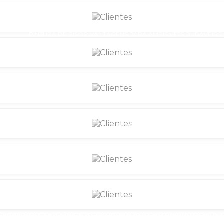
PINTURA DE PISOS: VANTAGENS PARA AMBIENTES DURÁVEIS 
RENOVE SUAS PAREDES COM PINTURA ACRÍLICA: DICAS CRIATI
RENOVE SUAS PAREDES COM PINTURA ACRÍLICA: TÉCNICAS E IDEIAS 
REVESTIMENTO AUTONIVELANTE: COMO OTIMIZAR REFORMAS E RENOVAR
A EPÓXI PARA AZULEJOS: GUIA COMPLETO PARA TRANSFORMAR SEUS A