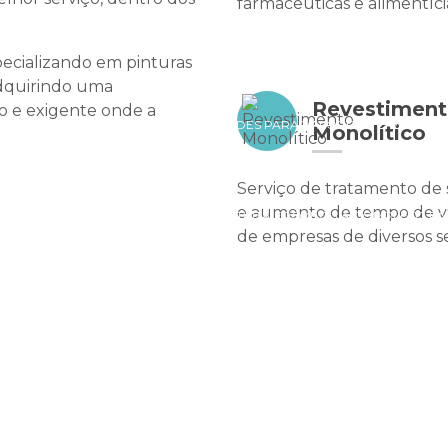
farmacêuticas e alimentíci
COMO A PINTURA DE PISOS PODE RENOVAR SUA CASA E AUMEN
pecializando em pinturas
adquirindo uma
Revestimen
 e exigente onde a
COMO APLICAR EPÓXI EM PAREDES PARA VALORIZAR E RENOVA
Monolítico
Serviço de tratamento de 
e aumento de tempo de vi
COMO RENOVAR AZULEJOS COM TINTA EPÓXI: GUIA COMPLETO P
de empresas de diversos se
RENOVAR PAREDES COM PINTURA ACRÍLICA: TÉCNICAS E DICAS ESSEN
COMO RENOVAR SUAS PAREDES COM PINTURA ACRÍLICA: IDEIAS E DI