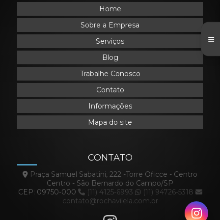
Home
Sobre a Empresa
Serviços
Blog
Trabalhe Conosco
Contato
Informações
Mapa do site
CONTATO
Praça Samuel Sabatini, 222 -Torre Oficce - Centro
Centro - São Bernardo do Campo/SP
CEP: 09750-000
(11) 4125-6993
(11) 94726-5318
contato@rochavilela.com.br