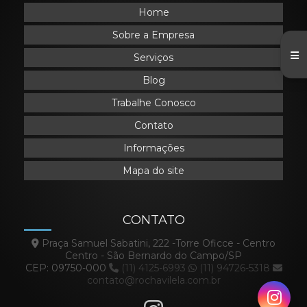
Home
Sobre a Empresa
Serviços
Blog
Trabalhe Conosco
Contato
Informações
Mapa do site
CONTATO
Praça Samuel Sabatini, 222 -Torre Oficce - Centro
Centro - São Bernardo do Campo/SP
CEP: 09750-000
(11) 4125-6993
(11) 94726-5318
contato@rochavilela.com.br