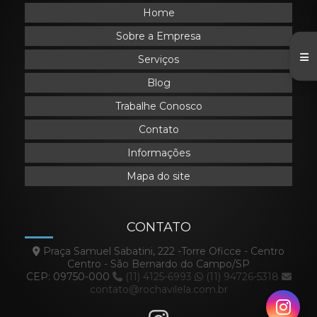
Home
Sobre a Empresa
Serviços
Blog
Trabalhe Conosco
Contato
Informações
Mapa do site
CONTATO
Praça Samuel Sabatini, 222 -Torre Oficce - Centro
Centro - São Bernardo do Campo/SP
CEP: 09750-000
(11) 4125-6993
(11) 94726-5318
contato@rochavilela.com.br