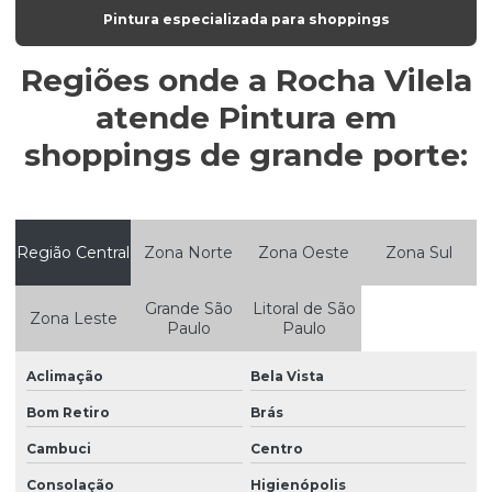
Empresas de reforma de fachadas sp
Pintura especializada para shoppings
Impermeabilização de telhados
Regiões onde a Rocha Vilela
Impermeabilização de telhados empresariais
atende Pintura em
Impermeabilização de telhados industriais
shoppings de grande porte:
Impermeabilização de telhados preço
Marmorização de parede
Região Central
Zona Norte
Zona Oeste
Zona Sul
Orçamento de pintura predial
Pintura acrílica para fachadas
Grande São
Litoral de São
Zona Leste
Paulo
Paulo
Pintura acrílica parede
Pintura em altura
Aclimação
Bela Vista
Pintura anticorrosiva estrutura metálica
Bom Retiro
Brás
Cambuci
Centro
Pintura de armazéns logísticos
Consolação
Higienópolis
Pintura autonivelante