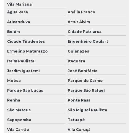
Vila Mariana
Pintura predial industrial
Água Rasa
Anália Franco
Pintura predial para lojas em shopping
Aricanduva
Artur Alvim
Pintura predial sp
Belém
Cidade Patriarca
Pintura prédio condomínio
Cidade Tiradentes
Engenheiro Goulart
Pintura de prédios
Ermelino Matarazzo
Guianazes
Pintura de prédios públicos
Itaim Paulista
Itaquera
Pintura em prédios de saúde
Jardim Iguatemi
José Bonifácio
Moóca
Parque do Carmo
Pintura de prédios de shopping
Parque São Lucas
Parque São Rafael
Pintura para shoppings
Penha
Ponte Rasa
Pintura em shoppings de grande porte
São Mateus
São Miguel Paulista
Pintura térmica industrial
Sapopemba
Tatuapé
Pintura térmica para telhado
Vila Carrão
Vila Curuçá