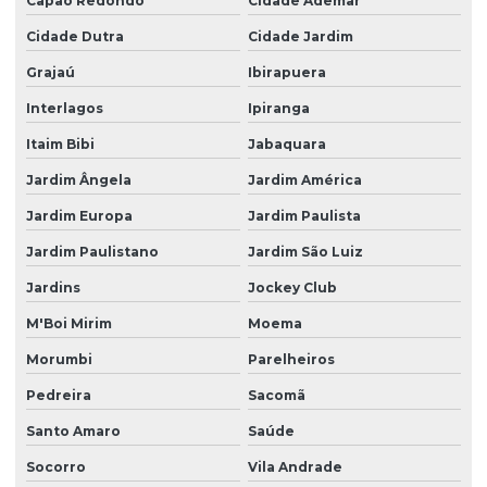
Capão Redondo
Cidade Ademar
Pintura industrial de peças
Cidade Dutra
Cidade Jardim
Pintura industrial de piso
Grajaú
Ibirapuera
Pintura industrial piso epóxi
Interlagos
Ipiranga
Pintura industrial e predial sp
Itaim Bibi
Jabaquara
Pintura para instituições de ensino
Jardim Ângela
Jardim América
Pintura de manutenção industrial
Jardim Europa
Jardim Paulista
Pintura de pavimentos industriais
Jardim Paulistano
Jardim São Luiz
Pintura em piso
Jardins
Jockey Club
Pintura de piso industrial
M'Boi Mirim
Moema
Pintura predial
Morumbi
Parelheiros
Pintura predial de alto padrão
Pedreira
Sacomã
Santo Amaro
Saúde
Pintura predial em condomínio
Socorro
Vila Andrade
Pintura predial para condomínios de alto padrão