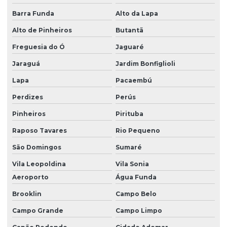
Pintura farmacêutica
Barra Funda
Alto da Lapa
Pintura de galpão industrial
Alto de Pinheiros
Butantã
Pintura de galpões
Freguesia do Ó
Jaguaré
Jaraguá
Jardim Bonfiglioli
Pintura de hospitais
Lapa
Pacaembú
Pintura hospitalar especializada
Perdizes
Perús
Pintura para indústria de alimentos
Pinheiros
Pirituba
Pintura industrial
Raposo Tavares
Rio Pequeno
Pintura industrial alta temperatura
São Domingos
Sumaré
Pintura industrial anticorrosiva
Vila Leopoldina
Vila Sonia
Pintura industrial de empresa
Aeroporto
Água Funda
Pintura industrial para fábricas farmacêuticas
Brooklin
Campo Belo
Pintura industrial para farmacêuticas
Campo Grande
Campo Limpo