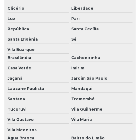
Glicério
Liberdade
Pintura autonivelante epóxi
Luz
Pari
Pintura de edifícios
República
Santa Cecília
Pintura epóxi parede
Santa Efigênia
Sé
Pintura especializada para shoppings
Vila Buarque
Pintura de estrutura metálica
Brasilândia
Cachoeirinha
Pintura para fábricas
Casa Verde
Imirim
Pintura de fachada comercial
Jaçanã
Jardim São Paulo
Lauzane Paulista
Mandaqui
Pintura de fachada predial
Santana
Tremembé
Pintura de fachadas
Tucuruvi
Vila Guilherme
Pintura de fachadas hospitalares
Vila Gustavo
Vila Maria
Pintura de fachadas de prédios
Vila Medeiros
Pintura de fachadas para shoppings
Água Branca
Bairro do Limão