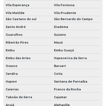
Pintura de tubulações industriais
Vila Esperança
Vila Formosa
Pintura para universidades
Vila Matilde
Vila Prudente
Pinturas industriais e prediais
São Caetano do sul
São Bernardo do Campo
Santo André
Diadema
Pinturas industriais sp
Guarulhos
Suzano
Pinturas de prédios fachadas
Ribeirão Pires
Mauá
Revestimento autonivelante
Embu
Embu Guaçú
Revestimento térmico para galpões
Embu das Artes
Itapecerica da Serra
Revestimento térmico para telhados
Osasco
Barueri
Revestimento térmico para telhados industriais
Jandira
Cotia
Revestimentos de telhados industriais
Itapevi
Santana de Parnaíba
Serviço de pintura de fachadas
Caierias
Franco da Rocha
Serviço de pintura hospitalar
Taboão da Serra
Cajamar
Serviço de pintura industrial
Arujá
Alphaville