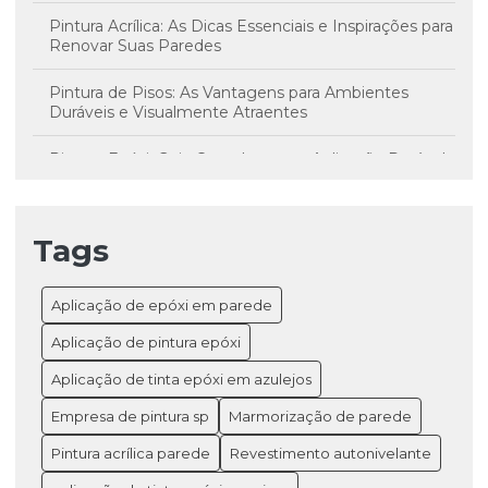
Pintura Acrílica: As Dicas Essenciais e Inspirações para
Renovar Suas Paredes
Pintura de Pisos: As Vantagens para Ambientes
Duráveis e Visualmente Atraentes
Pintura Epóxi: Guia Completo para Aplicação Durável
e Profissional
Revestimentos de Térmico telhados industriais
Tags
empresas e galpões
Técnicas Essenciais para Aplicação de Epóxi em
Aplicação de epóxi em parede
Parede com Acabamento Profissional
Aplicação de pintura epóxi
Tudo o que você precisa saber sobre aplicação de
pintura epóxi para resultados
Aplicação de tinta epóxi em azulejos
Empresa de pintura sp
Marmorização de parede
Pintura acrílica parede
Revestimento autonivelante